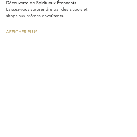
Découverte de Spiritueux Étonnants
 : 
Laissez-vous surprendre par des alcools et 
sirops aux arômes envoûtants.
AFFICHER PLUS
Une nouvelle expérience
cocktail pour vos