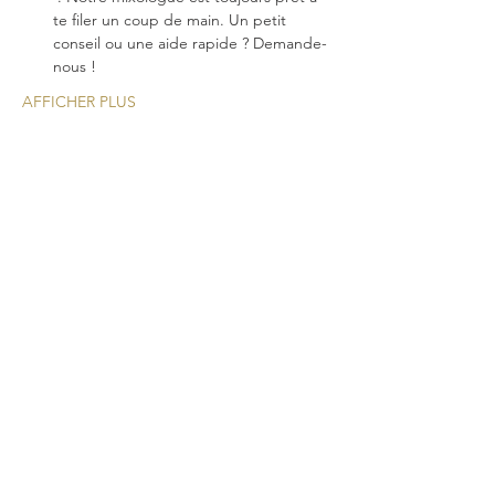
te filer un coup de main. Un petit 
conseil ou une aide rapide ? Demande-
nous !
AFFICHER PLUS
Une nouvelle expérience
cocktail pour vos
événements!