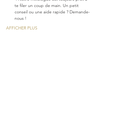
te filer un coup de main. Un petit 
conseil ou une aide rapide ? Demande-
nous !
AFFICHER PLUS
Une nouvelle expérience
cocktail pour vos
événements!