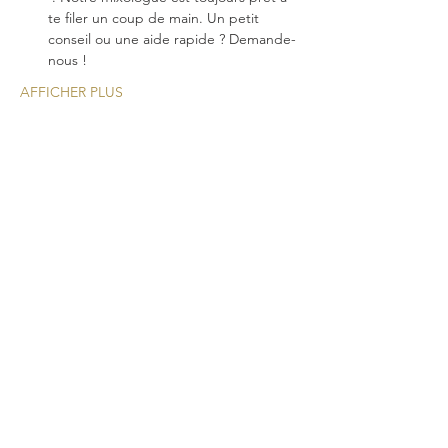
te filer un coup de main. Un petit 
conseil ou une aide rapide ? Demande-
nous !
AFFICHER PLUS
Une nouvelle expérience
cocktail pour vos
événements!