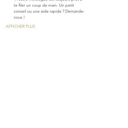
te filer un coup de main. Un petit 
conseil ou une aide rapide ? Demande-
nous !
AFFICHER PLUS
Une nouvelle expérience
cocktail pour vos
événements!