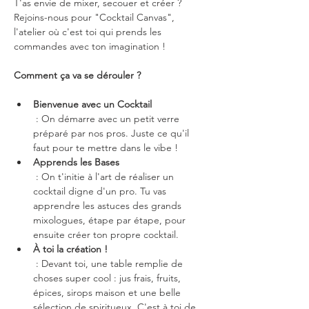
T'as envie de mixer, secouer et créer ? 
Rejoins-nous pour "Cocktail Canvas", 
l'atelier où c'est toi qui prends les 
commandes avec ton imagination !
Comment ça va se dérouler ?
Bienvenue avec un Cocktail
 : On démarre avec un petit verre 
préparé par nos pros. Juste ce qu'il 
faut pour te mettre dans le vibe !
Apprends les Bases
 : On t'initie à l'art de réaliser un 
cocktail digne d'un pro. Tu vas 
apprendre les astuces des grands 
mixologues, étape par étape, pour 
ensuite créer ton propre cocktail.
À toi la création !
 : Devant toi, une table remplie de 
choses super cool : jus frais, fruits, 
épices, sirops maison et une belle 
sélection de spiritueux. C'est à toi de 