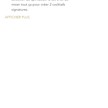
mixer tout ça pour créer 2 cocktails 
signatures.
AFFICHER PLUS
Une nouvelle expérience
cocktail pour vos
événements!