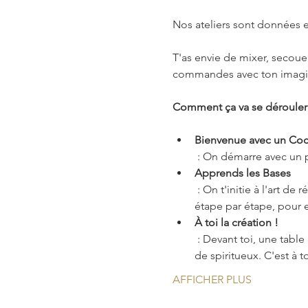
Nos ateliers sont données en
T'as envie de mixer, secouer
commandes avec ton imagin
Comment ça va se dérouler
Bienvenue avec un Cock
 : On démarre avec un p
Apprends les Bases
 : On t'initie à l'art de réaliser un cocktail digne d'un pro. Tu vas apprendre les astuces des grands mixologues, 
étape par étape, pour e
À toi la création !
 : Devant toi, une table remplie de choses super cool : jus frais, fruits, épices, sirops maison et une belle sélection 
de spiritueux. C'est à t
AFFICHER PLUS