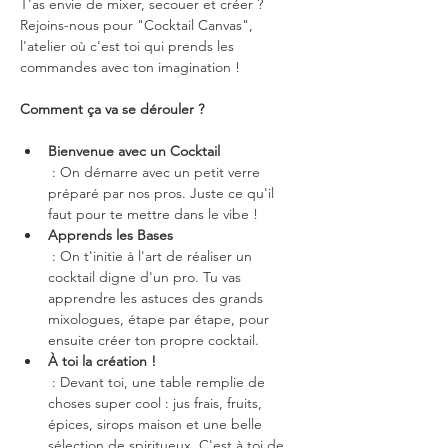
T'as envie de mixer, secouer et créer ? 
Rejoins-nous pour "Cocktail Canvas", 
l'atelier où c'est toi qui prends les 
commandes avec ton imagination !
Comment ça va se dérouler ?
Bienvenue avec un Cocktail
 : On démarre avec un petit verre 
préparé par nos pros. Juste ce qu'il 
faut pour te mettre dans le vibe !
Apprends les Bases
 : On t'initie à l'art de réaliser un 
cocktail digne d'un pro. Tu vas 
apprendre les astuces des grands 
mixologues, étape par étape, pour 
ensuite créer ton propre cocktail.
À toi la création !
 : Devant toi, une table remplie de 
choses super cool : jus frais, fruits, 
épices, sirops maison et une belle 
sélection de spiritueux. C'est à toi de 