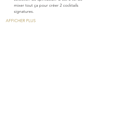
mixer tout ça pour créer 2 cocktails 
signatures.
AFFICHER PLUS
Une nouvelle expérience
cocktail pour vos
événements!