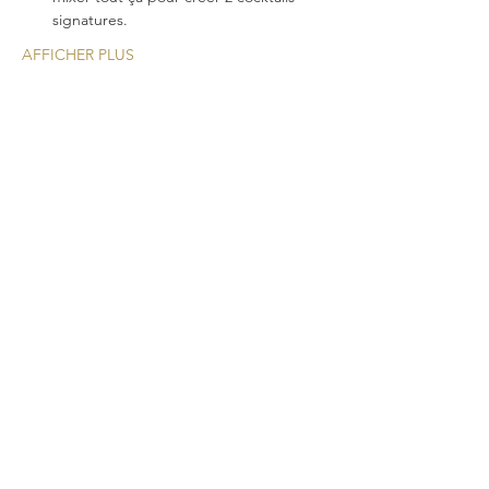
signatures.
AFFICHER PLUS
Une nouvelle expérience
cocktail pour vos
événements!