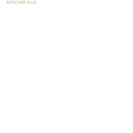
AFFICHER PLUS
Une nouvelle expérience
cocktail pour vos
événements!
CONTACT
+1 438 808 2675