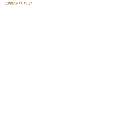
AFFICHER PLUS
Une nouvelle expérience
cocktail pour vos
événements!
CONTACT