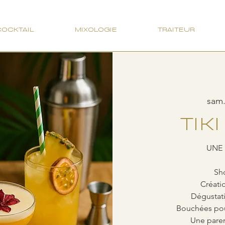
COCKTAIL
MIXOLOGIE
TRAITEUR
sam.
TIK
UNE 
Sh
Créatio
Dégustati
Bouchées pou
Une paren