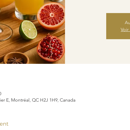
Au
Voir
0
ier E, Montréal, QC H2J 1H9, Canada
ent